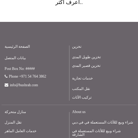
أعرف أكثر..
تخزين
الصفحة الرئيسية
تخزين طويل المدى
بيانات المتصل
تخزين قصير المدى
Post Box No: #####
Phone +971 54 764 3862
خدمات تجارية
info@bushrah.com
نقل المكتب
تركيب الأثاث
About us
منازل متحركة
شراء وبيع لللأثاث المستعملة في في دبي
نقل المنزل
شراء وبيع لللأثاث المستعملة في
خدمات العامل الماهر
الشارقة