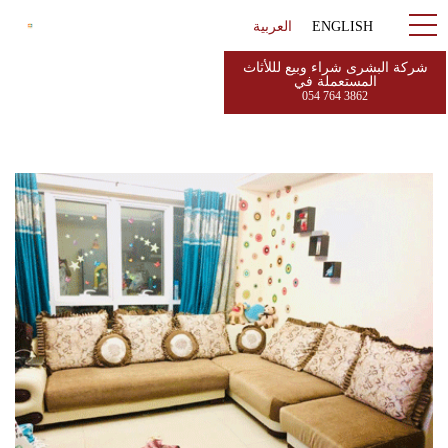
ENGLISH
العربية
شركة البشرى شراء وبيع لللأثاث
المستعملة في
054 764 3862