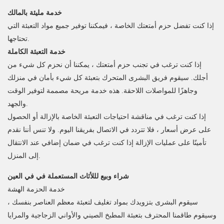
خدمة مليئة بالمالك
إذا كنت تفضل حزم أمتعتك الخاصة ، فيمكننا توفير جميع مواد التعبئة التي
تحتاجها.
خدمة التعبئة الكاملة
إذا كنت ترغب في تجنب حزم أمتعتك ، يمكننا أن نحزم كل شيء من
أجلك. سيقوم فريق البشرى المتحرك بتعبئة كل شيء بأمان في منزلك
وجاهزًا للمواصلات اللاحقة. هذه خدمة مريحة مصممة لتوفير الوقت
والجهد.
إذا كنت ترغب في مناقشة احتياجات التعبئة الخاصة بالإزالة أو الحصول
على عرض أسعار ، فلا تتردد في الاتصال بفريقنا اليوم. ولا تنس أننا نقدم
تأمينًا على عمليات الإزالة إذا كنت ترغب في ضمان إضافي عند الانتقال
إلى المنزل.
شراء وبيع لللأثاث المستعملة في في العين
خدمة الحزمة الهشة
سيقوم البشرى بتزويدك بمواد تغليف لتعبئة معظم العناصر بنفسك ،
وسيقوم طاقمنا المحترف بتعبئة المطبخ الصيني والأواني الزجاجية والمرايا