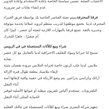
الأخشاب الصلبة. تضمن سياستنا الخاصة بإعادة الاستخدام وإعادة التدوير
عدم إنشاء نفايات غير ضرورية.
فرقنا المحترفة
سيتم تعبئة العناصر الخاصة بك بواسطة فريق الخبراء
المحترف لدينا. يخضع موظفونا لتدريب منتظم لتزويد عملائنا بخدمة موثوقة
وجديرة بالثقة. تتمتع فرقنا بالمهارات اللازمة لتعبئة أي عنصر ، كبيرًا كان
أم صغيرًا ، جاهزًا للتحرك.
شراء وبيع لللأثاث المستعملة في في الرويس
تسمح لنا خبراتنا ومواد التغليف الاحترافية لدينا بالتعامل مع كل عنصر
بعناية.
ملابس. لدينا علب كرتون خاصة لخزانة الملابس مزودة بقضبان مثبتة
لإبقاء ملابسك معلقة طوال فترة الإزالة.
أرائك وكراسي بذراعين. يتم وضع الأريكة في حقيبة واقية لإبقائها آمنة
أثناء التنقل.
التلفزيونات. نستخدم أكياس تلفزيون مبطنة أو عبواتها الأصلية لتوفير
الحماية المثلى أثناء التنقل
تتفهم شركة البشرى شراء وبيع لللأثاث المستعملة في حالتك العقلية