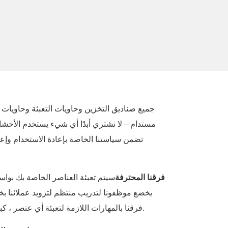
جميع صناديق التخزين وحاويات التعبئة وحاويات
مستدام – لا نشتري أبدًا أي شيء يستخدم الأخشاب
تضمن سياستنا الخاصة بإعادة الاستخدام وإعاد
فرقنا المحترفة
سيتم تعبئة العناصر الخاصة بك بواس
يخضع موظفونا لتدريب منتظم لتزويد عملائنا بخد
فرقنا بالمهارات اللازمة لتعبئة أي عنصر ، كبيرًا كان أم صغيرًا ، جاهزًا للتحرك.