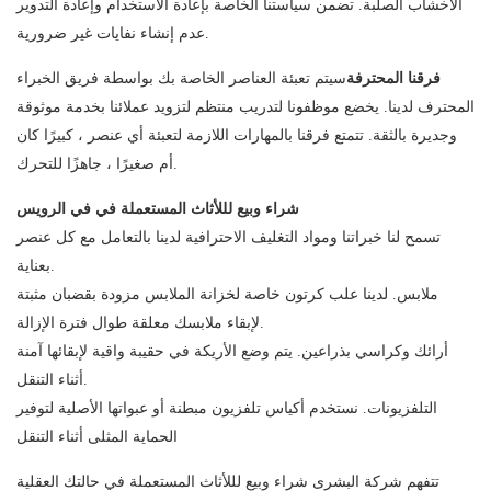
الأخشاب الصلبة. تضمن سياستنا الخاصة بإعادة الاستخدام وإعادة التدوير
عدم إنشاء نفايات غير ضرورية.
فرقنا المحترفة
سيتم تعبئة العناصر الخاصة بك بواسطة فريق الخبراء
المحترف لدينا. يخضع موظفونا لتدريب منتظم لتزويد عملائنا بخدمة موثوقة
وجديرة بالثقة. تتمتع فرقنا بالمهارات اللازمة لتعبئة أي عنصر ، كبيرًا كان
أم صغيرًا ، جاهزًا للتحرك.
شراء وبيع لللأثاث المستعملة في في الرويس
تسمح لنا خبراتنا ومواد التغليف الاحترافية لدينا بالتعامل مع كل عنصر
بعناية.
ملابس. لدينا علب كرتون خاصة لخزانة الملابس مزودة بقضبان مثبتة
لإبقاء ملابسك معلقة طوال فترة الإزالة.
أرائك وكراسي بذراعين. يتم وضع الأريكة في حقيبة واقية لإبقائها آمنة
أثناء التنقل.
التلفزيونات. نستخدم أكياس تلفزيون مبطنة أو عبواتها الأصلية لتوفير
الحماية المثلى أثناء التنقل
تتفهم شركة البشرى شراء وبيع لللأثاث المستعملة في حالتك العقلية