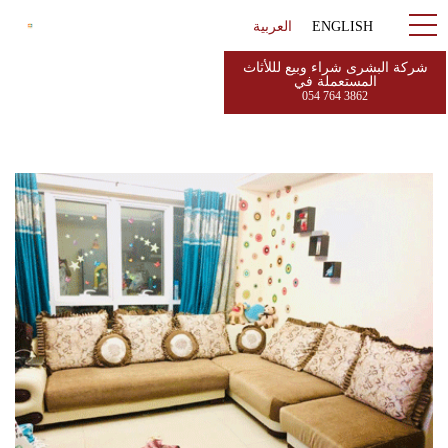
ENGLISH
العربية
شركة البشرى شراء وبيع لللأثاث
المستعملة في
054 764 3862