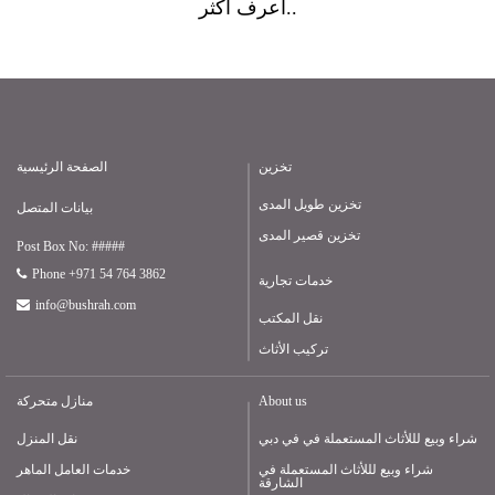
أعرف أكثر..
تخزين
الصفحة الرئيسية
تخزين طويل المدى
بيانات المتصل
تخزين قصير المدى
Post Box No: #####
Phone +971 54 764 3862
خدمات تجارية
info@bushrah.com
نقل المكتب
تركيب الأثاث
About us
منازل متحركة
شراء وبيع لللأثاث المستعملة في في دبي
نقل المنزل
شراء وبيع لللأثاث المستعملة في
خدمات العامل الماهر
الشارقة