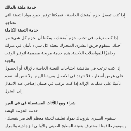
خدمة مليئة بالمالك
إذا كنت تفضل حزم أمتعتك الخاصة ، فيمكننا توفير جميع مواد التعبئة التي
تحتاجها.
خدمة التعبئة الكاملة
إذا كنت ترغب في تجنب حزم أمتعتك ، يمكننا أن نحزم كل شيء من
أجلك. سيقوم فريق البشرى المتحرك بتعبئة كل شيء بأمان في منزلك
وجاهزًا للمواصلات اللاحقة. هذه خدمة مريحة مصممة لتوفير الوقت
والجهد.
إذا كنت ترغب في مناقشة احتياجات التعبئة الخاصة بالإزالة أو الحصول
على عرض أسعار ، فلا تتردد في الاتصال بفريقنا اليوم. ولا تنس أننا نقدم
تأمينًا على عمليات الإزالة إذا كنت ترغب في ضمان إضافي عند الانتقال
إلى المنزل.
شراء وبيع لللأثاث المستعملة في في العين
خدمة الحزمة الهشة
سيقوم البشرى بتزويدك بمواد تغليف لتعبئة معظم العناصر بنفسك ،
وسيقوم طاقمنا المحترف بتعبئة المطبخ الصيني والأواني الزجاجية والمرايا