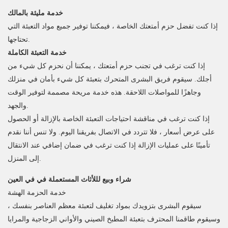
خدمة مليئة بالمالك
إذا كنت تفضل حزم أمتعتك الخاصة ، فيمكننا توفير جميع مواد التعبئة التي
تحتاجها.
خدمة التعبئة الكاملة
إذا كنت ترغب في تجنب حزم أمتعتك ، يمكننا أن نحزم كل شيء من
أجلك. سيقوم فريق البشرى المتحرك بتعبئة كل شيء بأمان في منزلك
وجاهزًا للمواصلات اللاحقة. هذه خدمة مريحة مصممة لتوفير الوقت
والجهد.
إذا كنت ترغب في مناقشة احتياجات التعبئة الخاصة بالإزالة أو الحصول
على عرض أسعار ، فلا تتردد في الاتصال بفريقنا اليوم. ولا تنس أننا نقدم
تأمينًا على عمليات الإزالة إذا كنت ترغب في ضمان إضافي عند الانتقال
إلى المنزل.
شراء وبيع لللأثاث المستعملة في في العين
خدمة الحزمة الهشة
سيقوم البشرى بتزويدك بمواد تغليف لتعبئة معظم العناصر بنفسك ،
وسيقوم طاقمنا المحترف بتعبئة المطبخ الصيني والأواني الزجاجية والمرايا