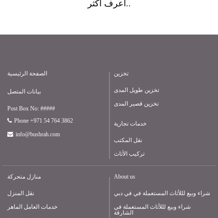
أعرف أكثر..
تخزين
الصفحة الرئيسية
تخزين طويل المدى
بيانات المتصل
تخزين قصير المدى
Post Box No: #####
Phone +971 54 764 3862
خدمات تجارية
info@bushrah.com
نقل المكتب
تركيب الأثاث
About us
منازل متحركة
شراء وبيع لللأثاث المستعملة في في دبي
نقل المنزل
شراء وبيع لللأثاث المستعملة في
خدمات العامل الماهر
الشارقة