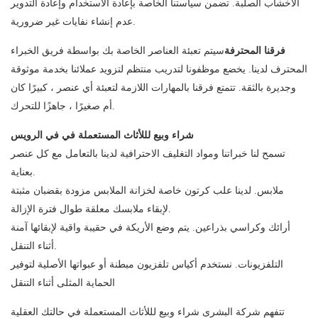
الأخشاب الصلبة. تضمن سياستنا الخاصة بإعادة الاستخدام وإعادة التدوير
عدم إنشاء نفايات غير ضرورية.
فرقنا المحترفة
سيتم تعبئة العناصر الخاصة بك بواسطة فريق الخبراء
المحترف لدينا. يخضع موظفونا لتدريب منتظم لتزويد عملائنا بخدمة موثوقة
وجديرة بالثقة. تتمتع فرقنا بالمهارات اللازمة لتعبئة أي عنصر ، كبيرًا كان
أم صغيرًا ، جاهزًا للتحرك.
شراء وبيع لللأثاث المستعملة في في الرويس
تسمح لنا خبراتنا ومواد التغليف الاحترافية لدينا بالتعامل مع كل عنصر
بعناية.
ملابس. لدينا علب كرتون خاصة لخزانة الملابس مزودة بقضبان مثبتة
لإبقاء ملابسك معلقة طوال فترة الإزالة.
أرائك وكراسي بذراعين. يتم وضع الأريكة في حقيبة واقية لإبقائها آمنة
أثناء التنقل.
التلفزيونات. نستخدم أكياس تلفزيون مبطنة أو عبواتها الأصلية لتوفير
الحماية المثلى أثناء التنقل
تتفهم شركة البشرى شراء وبيع لللأثاث المستعملة في حالتك العقلية