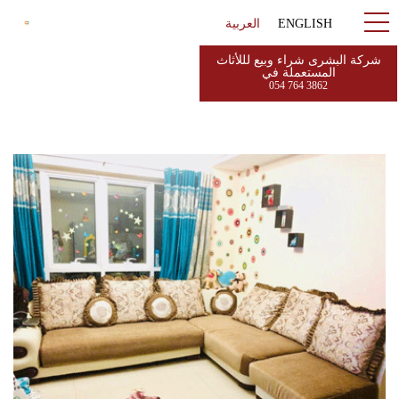
ENGLISH
العربية
شركة البشرى شراء وبيع لللأثاث
المستعملة في
054 764 3862