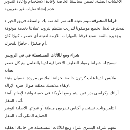
الأخشاب الصلبة. تضمن سياستنا الخاصة بإعادة الاستخدام وإعادة التدوير
عدم إنشاء نفايات غير ضرورية.
فرقنا المحترفة
سيتم تعبئة العناصر الخاصة بك بواسطة فريق الخبراء
المحترف لدينا. يخضع موظفونا لتدريب منتظم لتزويد عملائنا بخدمة موثوقة
وجديرة بالثقة. تتمتع فرقنا بالمهارات اللازمة لتعبئة أي عنصر ، كبيرًا كان
أم صغيرًا ، جاهزًا للتحرك.
شراء وبيع لللأثاث المستعملة في في الرويس
تسمح لنا خبراتنا ومواد التغليف الاحترافية لدينا بالتعامل مع كل عنصر
بعناية.
ملابس. لدينا علب كرتون خاصة لخزانة الملابس مزودة بقضبان مثبتة
لإبقاء ملابسك معلقة طوال فترة الإزالة.
أرائك وكراسي بذراعين. يتم وضع الأريكة في حقيبة واقية لإبقائها آمنة
أثناء التنقل.
التلفزيونات. نستخدم أكياس تلفزيون مبطنة أو عبواتها الأصلية لتوفير
الحماية المثلى أثناء التنقل
تتفهم شركة البشرى شراء وبيع لللأثاث المستعملة في حالتك العقلية