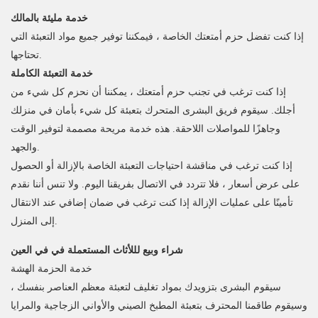
خدمة مليئة بالمالك
إذا كنت تفضل حزم أمتعتك الخاصة ، فيمكننا توفير جميع مواد التعبئة التي
تحتاجها.
خدمة التعبئة الكاملة
إذا كنت ترغب في تجنب حزم أمتعتك ، يمكننا أن نحزم كل شيء من
أجلك. سيقوم فريق البشرى المتحرك بتعبئة كل شيء بأمان في منزلك
وجاهزًا للمواصلات اللاحقة. هذه خدمة مريحة مصممة لتوفير الوقت
والجهد.
إذا كنت ترغب في مناقشة احتياجات التعبئة الخاصة بالإزالة أو الحصول
على عرض أسعار ، فلا تتردد في الاتصال بفريقنا اليوم. ولا تنس أننا نقدم
تأمينًا على عمليات الإزالة إذا كنت ترغب في ضمان إضافي عند الانتقال
إلى المنزل.
شراء وبيع لللأثاث المستعملة في في العين
خدمة الحزمة الهشة
سيقوم البشرى بتزويدك بمواد تغليف لتعبئة معظم العناصر بنفسك ،
وسيقوم طاقمنا المحترف بتعبئة المطبخ الصيني والأواني الزجاجية والمرايا