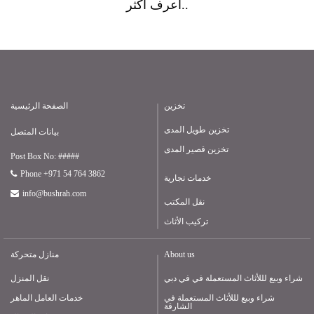
أعرف أكثر..
تخزين
الصفحة الرئيسية
تخزين طويل المدى
بيانات المتصل
تخزين قصير المدى
Post Box No: #####
Phone +971 54 764 3862
خدمات تجارية
info@bushrah.com
نقل المكتب
تركيب الأثاث
About us
منازل متحركة
شراء وبيع لللأثاث المستعملة في في دبي
نقل المنزل
شراء وبيع لللأثاث المستعملة في
خدمات العامل الماهر
الشارقة