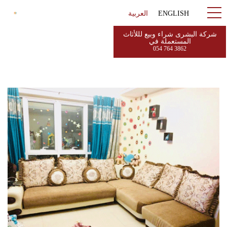
ENGLISH
العربية
شركة البشرى شراء وبيع لللأثاث
المستعملة في
054 764 3862