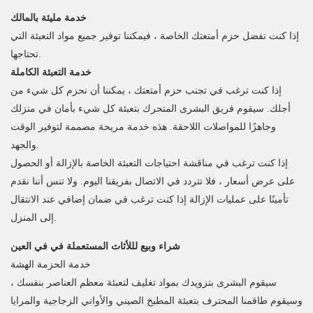
خدمة مليئة بالمالك
إذا كنت تفضل حزم أمتعتك الخاصة ، فيمكننا توفير جميع مواد التعبئة التي
تحتاجها.
خدمة التعبئة الكاملة
إذا كنت ترغب في تجنب حزم أمتعتك ، يمكننا أن نحزم كل شيء من
أجلك. سيقوم فريق البشرى المتحرك بتعبئة كل شيء بأمان في منزلك
وجاهزًا للمواصلات اللاحقة. هذه خدمة مريحة مصممة لتوفير الوقت
والجهد.
إذا كنت ترغب في مناقشة احتياجات التعبئة الخاصة بالإزالة أو الحصول
على عرض أسعار ، فلا تتردد في الاتصال بفريقنا اليوم. ولا تنس أننا نقدم
تأمينًا على عمليات الإزالة إذا كنت ترغب في ضمان إضافي عند الانتقال
إلى المنزل.
شراء وبيع لللأثاث المستعملة في في العين
خدمة الحزمة الهشة
سيقوم البشرى بتزويدك بمواد تغليف لتعبئة معظم العناصر بنفسك ،
وسيقوم طاقمنا المحترف بتعبئة المطبخ الصيني والأواني الزجاجية والمرايا