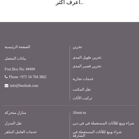
أعرف أكثر..
تخزين
الصفحة الرئيسية
تخزين طويل المدى
بيانات المتصل
تخزين قصير المدى
Post Box No: #####
Phone +971 54 764 3862
خدمات تجارية
info@bushrah.com
نقل المكتب
تركيب الأثاث
About us
منازل متحركة
شراء وبيع لللأثاث المستعملة في في دبي
نقل المنزل
شراء وبيع لللأثاث المستعملة في
خدمات العامل الماهر
الشارقة