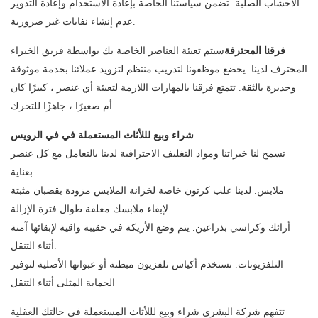
الأخشاب الصلبة. تضمن سياستنا الخاصة بإعادة الاستخدام وإعادة التدوير
عدم إنشاء نفايات غير ضرورية.
فرقنا المحترفة
سيتم تعبئة العناصر الخاصة بك بواسطة فريق الخبراء
المحترف لدينا. يخضع موظفونا لتدريب منتظم لتزويد عملائنا بخدمة موثوقة
وجديرة بالثقة. تتمتع فرقنا بالمهارات اللازمة لتعبئة أي عنصر ، كبيرًا كان
أم صغيرًا ، جاهزًا للتحرك.
شراء وبيع لللأثاث المستعملة في في الرويس
تسمح لنا خبراتنا ومواد التغليف الاحترافية لدينا بالتعامل مع كل عنصر
بعناية.
ملابس. لدينا علب كرتون خاصة لخزانة الملابس مزودة بقضبان مثبتة
لإبقاء ملابسك معلقة طوال فترة الإزالة.
أرائك وكراسي بذراعين. يتم وضع الأريكة في حقيبة واقية لإبقائها آمنة
أثناء التنقل.
التلفزيونات. نستخدم أكياس تلفزيون مبطنة أو عبواتها الأصلية لتوفير
الحماية المثلى أثناء التنقل
تتفهم شركة البشرى شراء وبيع لللأثاث المستعملة في حالتك العقلية