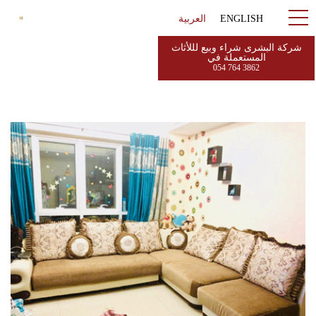
ENGLISH
العربية
شركة البشرى شراء وبيع لللأثاث
المستعملة في
054 764 3862