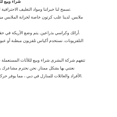
شراء وبيع ل
تسمح لنا خبراتنا ومواد التغليف الاحترافية لدينا بالتعامل مع كل عنصر بعناية.
ملابس. لدينا علب كرتون خاصة لخزانة الملابس مزو
أرائك وكراسي بذراعين. يتم وضع الأريكة في حقيبة واقية لإبقائها آمنة أثناء التنقل.
التلفزيونات. نستخدم أكياس تلفزيون مبطنة أو عبواته
تتفهم شركة البشرى شراء وبيع لللأثاث المستعملة ف
نعتني بها بشكل ممتاز. نحن نحترم مشاعرك و
الأفراد والعائلات للمنازل في دبي ، مما يوفر حركة سريعة وخالية من المتاعب في.