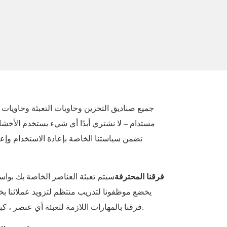
جميع صناديق التخزين وحاويات التعبئة وحاويات
مستدام – لا نشتري أبدًا أي شيء يستخدم الأخشاب
تضمن سياستنا الخاصة بإعادة الاستخدام وإعاد
فرقنا المحترفة
سيتم تعبئة العناصر الخاصة بك بواس
يخضع موظفونا لتدريب منتظم لتزويد عملائنا بخد
فرقنا بالمهارات اللازمة لتعبئة أي عنصر ، كبيرًا كان أم صغيرًا ، جاهزًا للتحرك.