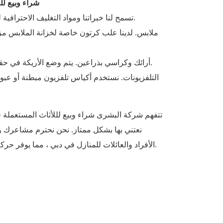
شراء وبيع ل
تسمح لنا خبراتنا ومواد التغليف الاحترافية لدينا بالتعامل مع كل عنصر بعناية.
ملابس. لدينا علب كرتون خاصة لخزانة الملابس مزو
أرائك وكراسي بذراعين. يتم وضع الأريكة في حقيبة واقية لإبقائها آمنة أثناء التنقل.
التلفزيونات. نستخدم أكياس تلفزيون مبطنة أو عبواته
تتفهم شركة البشرى شراء وبيع لللأثاث المستعملة ف
نعتني بها بشكل ممتاز. نحن نحترم مشاعرك و
الأفراد والعائلات للمنازل في دبي ، مما يوفر حركة سريعة وخالية من المتاعب في.