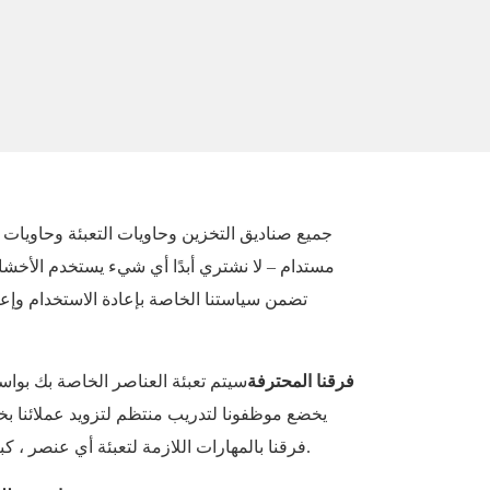
جميع صناديق التخزين وحاويات التعبئة وحاويات
مستدام – لا نشتري أبدًا أي شيء يستخدم الأخشاب
تضمن سياستنا الخاصة بإعادة الاستخدام وإعاد
فرقنا المحترفة
سيتم تعبئة العناصر الخاصة بك بواس
يخضع موظفونا لتدريب منتظم لتزويد عملائنا بخد
فرقنا بالمهارات اللازمة لتعبئة أي عنصر ، كبيرًا كان أم صغيرًا ، جاهزًا للتحرك.