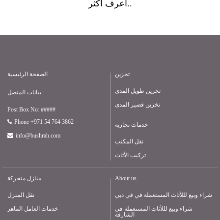
أعرف أكثر..
تخزين
الصفحة الرئيسية
تخزين طويل المدى
بيانات المتصل
تخزين قصير المدى
Post Box No: #####
Phone +971 54 764 3862
خدمات تجارية
info@bushrah.com
نقل المكتب
تركيب الأثاث
About us
منازل متحركة
شراء وبيع لللأثاث المستعملة في في دبي
نقل المنزل
شراء وبيع لللأثاث المستعملة في
خدمات العامل الماهر
الشارقة