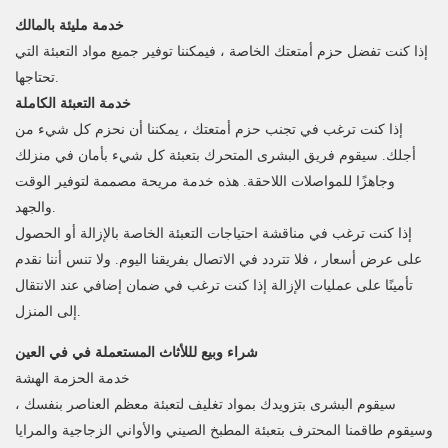
خدمة مليئة بالمالك
إذا كنت تفضل حزم أمتعتك الخاصة ، فيمكننا توفير جميع مواد التعبئة التي
تحتاجها.
خدمة التعبئة الكاملة
إذا كنت ترغب في تجنب حزم أمتعتك ، يمكننا أن نحزم كل شيء من
أجلك. سيقوم فريق البشرى المتحرك بتعبئة كل شيء بأمان في منزلك
وجاهزًا للمواصلات اللاحقة. هذه خدمة مريحة مصممة لتوفير الوقت
والجهد.
إذا كنت ترغب في مناقشة احتياجات التعبئة الخاصة بالإزالة أو الحصول
على عرض أسعار ، فلا تتردد في الاتصال بفريقنا اليوم. ولا تنس أننا نقدم
تأمينًا على عمليات الإزالة إذا كنت ترغب في ضمان إضافي عند الانتقال
إلى المنزل.
شراء وبيع لللأثاث المستعملة في في العين
خدمة الحزمة الهشة
سيقوم البشرى بتزويدك بمواد تغليف لتعبئة معظم العناصر بنفسك ،
وسيقوم طاقمنا المحترف بتعبئة المطبخ الصيني والأواني الزجاجية والمرايا