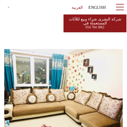
ENGLISH
العربية
شركة البشرى شراء وبيع لللأثاث
المستعملة في
054 764 3862