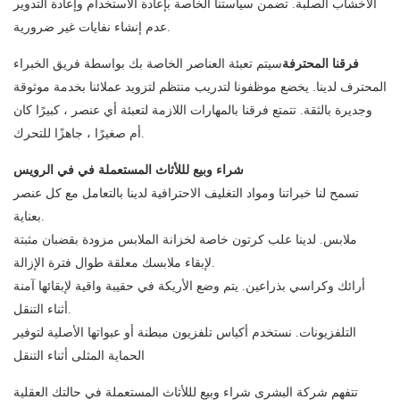
الأخشاب الصلبة. تضمن سياستنا الخاصة بإعادة الاستخدام وإعادة التدوير
عدم إنشاء نفايات غير ضرورية.
فرقنا المحترفة
سيتم تعبئة العناصر الخاصة بك بواسطة فريق الخبراء
المحترف لدينا. يخضع موظفونا لتدريب منتظم لتزويد عملائنا بخدمة موثوقة
وجديرة بالثقة. تتمتع فرقنا بالمهارات اللازمة لتعبئة أي عنصر ، كبيرًا كان
أم صغيرًا ، جاهزًا للتحرك.
شراء وبيع لللأثاث المستعملة في في الرويس
تسمح لنا خبراتنا ومواد التغليف الاحترافية لدينا بالتعامل مع كل عنصر
بعناية.
ملابس. لدينا علب كرتون خاصة لخزانة الملابس مزودة بقضبان مثبتة
لإبقاء ملابسك معلقة طوال فترة الإزالة.
أرائك وكراسي بذراعين. يتم وضع الأريكة في حقيبة واقية لإبقائها آمنة
أثناء التنقل.
التلفزيونات. نستخدم أكياس تلفزيون مبطنة أو عبواتها الأصلية لتوفير
الحماية المثلى أثناء التنقل
تتفهم شركة البشرى شراء وبيع لللأثاث المستعملة في حالتك العقلية