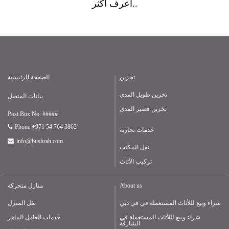
أعرف أكثر..
تخزين
الصفحة الرئيسية
تخزين طويل المدى
بيانات المتصل
تخزين قصير المدى
Post Box No: #####
Phone +971 54 764 3862
خدمات تجارية
info@bushrah.com
نقل المكتب
تركيب الأثاث
About us
منازل متحركة
شراء وبيع لللأثاث المستعملة في في دبي
نقل المنزل
شراء وبيع لللأثاث المستعملة في
خدمات العامل الماهر
الشارقة