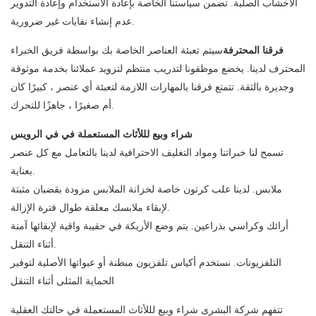
الأخشاب الصلبة. تضمن سياستنا الخاصة بإعادة الاستخدام وإعادة التدوير
عدم إنشاء نفايات غير ضرورية.
فرقنا المحترفة
سيتم تعبئة العناصر الخاصة بك بواسطة فريق الخبراء
المحترف لدينا. يخضع موظفونا لتدريب منتظم لتزويد عملائنا بخدمة موثوقة
وجديرة بالثقة. تتمتع فرقنا بالمهارات اللازمة لتعبئة أي عنصر ، كبيرًا كان
أم صغيرًا ، جاهزًا للتحرك.
شراء وبيع لللأثاث المستعملة في في الرويس
تسمح لنا خبراتنا ومواد التغليف الاحترافية لدينا بالتعامل مع كل عنصر
بعناية.
ملابس. لدينا علب كرتون خاصة لخزانة الملابس مزودة بقضبان مثبتة
لإبقاء ملابسك معلقة طوال فترة الإزالة.
أرائك وكراسي بذراعين. يتم وضع الأريكة في حقيبة واقية لإبقائها آمنة
أثناء التنقل.
التلفزيونات. نستخدم أكياس تلفزيون مبطنة أو عبواتها الأصلية لتوفير
الحماية المثلى أثناء التنقل
تتفهم شركة البشرى شراء وبيع لللأثاث المستعملة في حالتك العقلية