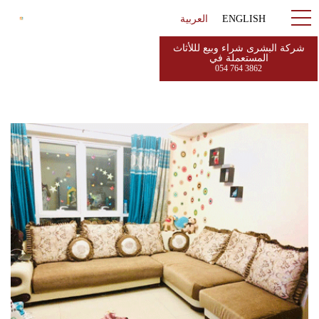
ENGLISH
العربية
شركة البشرى شراء وبيع لللأثاث
المستعملة في
054 764 3862