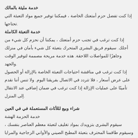
خدمة مليئة بالمالك
إذا كنت تفضل حزم أمتعتك الخاصة ، فيمكننا توفير جميع مواد التعبئة التي
تحتاجها.
خدمة التعبئة الكاملة
إذا كنت ترغب في تجنب حزم أمتعتك ، يمكننا أن نحزم كل شيء من
أجلك. سيقوم فريق البشرى المتحرك بتعبئة كل شيء بأمان في منزلك
وجاهزًا للمواصلات اللاحقة. هذه خدمة مريحة مصممة لتوفير الوقت
والجهد.
إذا كنت ترغب في مناقشة احتياجات التعبئة الخاصة بالإزالة أو الحصول
على عرض أسعار ، فلا تتردد في الاتصال بفريقنا اليوم. ولا تنس أننا نقدم
تأمينًا على عمليات الإزالة إذا كنت ترغب في ضمان إضافي عند الانتقال
إلى المنزل.
شراء وبيع لللأثاث المستعملة في في العين
خدمة الحزمة الهشة
سيقوم البشرى بتزويدك بمواد تغليف لتعبئة معظم العناصر بنفسك ،
وسيقوم طاقمنا المحترف بتعبئة المطبخ الصيني والأواني الزجاجية والمرايا