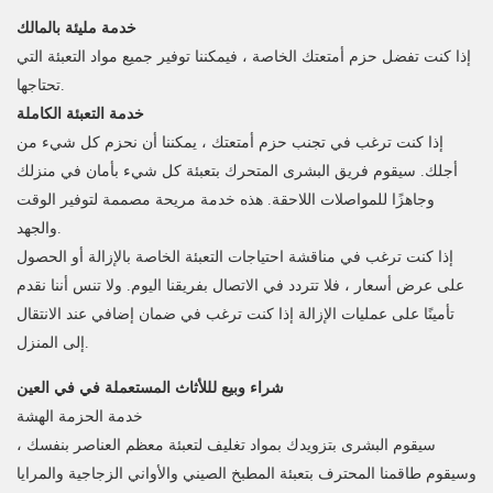
خدمة مليئة بالمالك
إذا كنت تفضل حزم أمتعتك الخاصة ، فيمكننا توفير جميع مواد التعبئة التي
تحتاجها.
خدمة التعبئة الكاملة
إذا كنت ترغب في تجنب حزم أمتعتك ، يمكننا أن نحزم كل شيء من
أجلك. سيقوم فريق البشرى المتحرك بتعبئة كل شيء بأمان في منزلك
وجاهزًا للمواصلات اللاحقة. هذه خدمة مريحة مصممة لتوفير الوقت
والجهد.
إذا كنت ترغب في مناقشة احتياجات التعبئة الخاصة بالإزالة أو الحصول
على عرض أسعار ، فلا تتردد في الاتصال بفريقنا اليوم. ولا تنس أننا نقدم
تأمينًا على عمليات الإزالة إذا كنت ترغب في ضمان إضافي عند الانتقال
إلى المنزل.
شراء وبيع لللأثاث المستعملة في في العين
خدمة الحزمة الهشة
سيقوم البشرى بتزويدك بمواد تغليف لتعبئة معظم العناصر بنفسك ،
وسيقوم طاقمنا المحترف بتعبئة المطبخ الصيني والأواني الزجاجية والمرايا