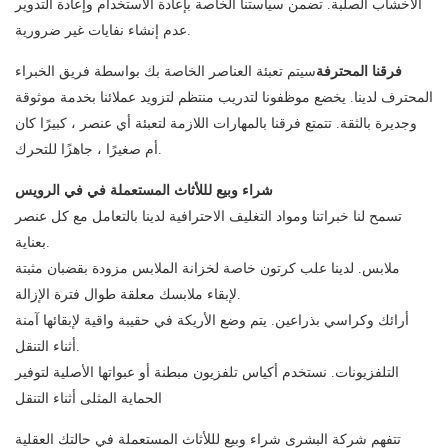
الأخشاب الصلبة. تضمن سياستنا الخاصة بإعادة الاستخدام وإعادة التدوير
عدم إنشاء نفايات غير ضرورية.
فرقنا المحترفة
سيتم تعبئة العناصر الخاصة بك بواسطة فريق الخبراء
المحترف لدينا. يخضع موظفونا لتدريب منتظم لتزويد عملائنا بخدمة موثوقة
وجديرة بالثقة. تتمتع فرقنا بالمهارات اللازمة لتعبئة أي عنصر ، كبيرًا كان
أم صغيرًا ، جاهزًا للتحرك.
شراء وبيع لللأثاث المستعملة في في الرويس
تسمح لنا خبراتنا ومواد التغليف الاحترافية لدينا بالتعامل مع كل عنصر
بعناية.
ملابس. لدينا علب كرتون خاصة لخزانة الملابس مزودة بقضبان مثبتة
لإبقاء ملابسك معلقة طوال فترة الإزالة.
أرائك وكراسي بذراعين. يتم وضع الأريكة في حقيبة واقية لإبقائها آمنة
أثناء التنقل.
التلفزيونات. نستخدم أكياس تلفزيون مبطنة أو عبواتها الأصلية لتوفير
الحماية المثلى أثناء التنقل
تتفهم شركة البشرى شراء وبيع لللأثاث المستعملة في حالتك العقلية