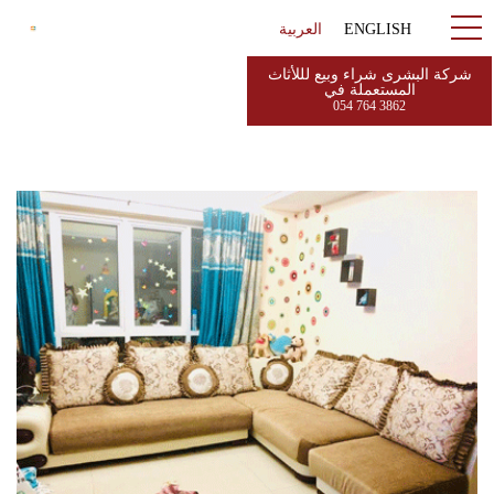
ENGLISH
العربية
شركة البشرى شراء وبيع لللأثاث
المستعملة في
054 764 3862