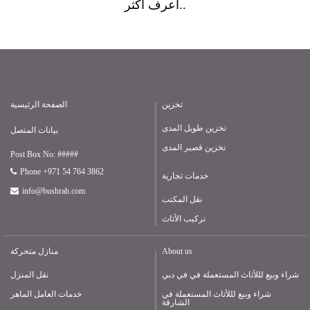
أعرف أكثر..
تخزين
الصفحة الرئيسية
تخزين طويل المدى
بيانات المتصل
تخزين قصير المدى
Post Box No: #####
Phone +971 54 764 3862
خدمات تجارية
info@bushrah.com
نقل المكتب
تركيب الأثاث
About us
منازل متحركة
شراء وبيع لللأثاث المستعملة في في دبي
نقل المنزل
شراء وبيع لللأثاث المستعملة في
خدمات العامل الماهر
الشارقة