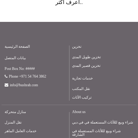
أعرف أكثر..
تخزين
الصفحة الرئيسية
تخزين طويل المدى
بيانات المتصل
تخزين قصير المدى
Post Box No: #####
Phone +971 54 764 3862
خدمات تجارية
info@bushrah.com
نقل المكتب
تركيب الأثاث
About us
منازل متحركة
شراء وبيع لللأثاث المستعملة في في دبي
نقل المنزل
شراء وبيع لللأثاث المستعملة في
خدمات العامل الماهر
الشارقة