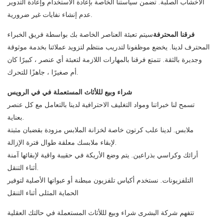
الأخشاب الصلبة. تضمن سياستنا الخاصة بإعادة الاستخدام وإعادة التدوير
عدم إنشاء نفايات غير ضرورية.
فرقنا المحترفة
سيتم تعبئة العناصر الخاصة بك بواسطة فريق الخبراء
المحترف لدينا. يخضع موظفونا لتدريب منتظم لتزويد عملائنا بخدمة موثوقة
وجديرة بالثقة. تتمتع فرقنا بالمهارات اللازمة لتعبئة أي عنصر ، كبيرًا كان
أم صغيرًا ، جاهزًا للتحرك.
شراء وبيع لللأثاث المستعملة في في الرويس
تسمح لنا خبراتنا ومواد التغليف الاحترافية لدينا بالتعامل مع كل عنصر
بعناية.
ملابس. لدينا علب كرتون خاصة لخزانة الملابس مزودة بقضبان مثبتة
لإبقاء ملابسك معلقة طوال فترة الإزالة.
أرائك وكراسي بذراعين. يتم وضع الأريكة في حقيبة واقية لإبقائها آمنة
أثناء التنقل.
التلفزيونات. نستخدم أكياس تلفزيون مبطنة أو عبواتها الأصلية لتوفير
الحماية المثلى أثناء التنقل
تتفهم شركة البشرى شراء وبيع لللأثاث المستعملة في حالتك العقلية