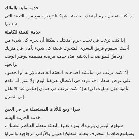
خدمة مليئة بالمالك
إذا كنت تفضل حزم أمتعتك الخاصة ، فيمكننا توفير جميع مواد التعبئة التي
تحتاجها.
خدمة التعبئة الكاملة
إذا كنت ترغب في تجنب حزم أمتعتك ، يمكننا أن نحزم كل شيء من
أجلك. سيقوم فريق البشرى المتحرك بتعبئة كل شيء بأمان في منزلك
وجاهزًا للمواصلات اللاحقة. هذه خدمة مريحة مصممة لتوفير الوقت
والجهد.
إذا كنت ترغب في مناقشة احتياجات التعبئة الخاصة بالإزالة أو الحصول
على عرض أسعار ، فلا تتردد في الاتصال بفريقنا اليوم. ولا تنس أننا نقدم
تأمينًا على عمليات الإزالة إذا كنت ترغب في ضمان إضافي عند الانتقال
إلى المنزل.
شراء وبيع لللأثاث المستعملة في في العين
خدمة الحزمة الهشة
سيقوم البشرى بتزويدك بمواد تغليف لتعبئة معظم العناصر بنفسك ،
وسيقوم طاقمنا المحترف بتعبئة المطبخ الصيني والأواني الزجاجية والمرايا