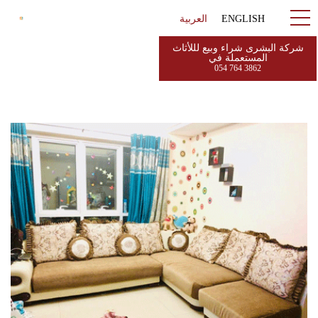
ENGLISH
العربية
شركة البشرى شراء وبيع لللأثاث
المستعملة في
054 764 3862