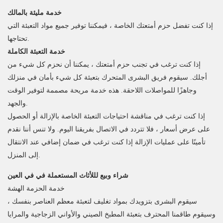
خدمة مليئة بالمالك
إذا كنت تفضل حزم أمتعتك الخاصة ، فيمكننا توفير جميع مواد التعبئة التي
تحتاجها.
خدمة التعبئة الكاملة
إذا كنت ترغب في تجنب حزم أمتعتك ، يمكننا أن نحزم كل شيء من
أجلك. سيقوم فريق البشرى المتحرك بتعبئة كل شيء بأمان في منزلك
وجاهزًا للمواصلات اللاحقة. هذه خدمة مريحة مصممة لتوفير الوقت
والجهد.
إذا كنت ترغب في مناقشة احتياجات التعبئة الخاصة بالإزالة أو الحصول
على عرض أسعار ، فلا تتردد في الاتصال بفريقنا اليوم. ولا تنس أننا نقدم
تأمينًا على عمليات الإزالة إذا كنت ترغب في ضمان إضافي عند الانتقال
إلى المنزل.
شراء وبيع لللأثاث المستعملة في في العين
خدمة الحزمة الهشة
سيقوم البشرى بتزويدك بمواد تغليف لتعبئة معظم العناصر بنفسك ،
وسيقوم طاقمنا المحترف بتعبئة المطبخ الصيني والأواني الزجاجية والمرايا