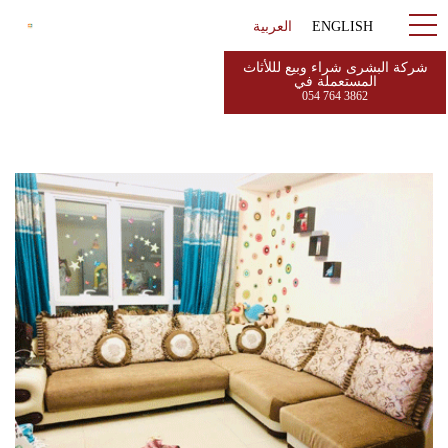
ENGLISH
العربية
شركة البشرى شراء وبيع لللأثاث
المستعملة في
054 764 3862