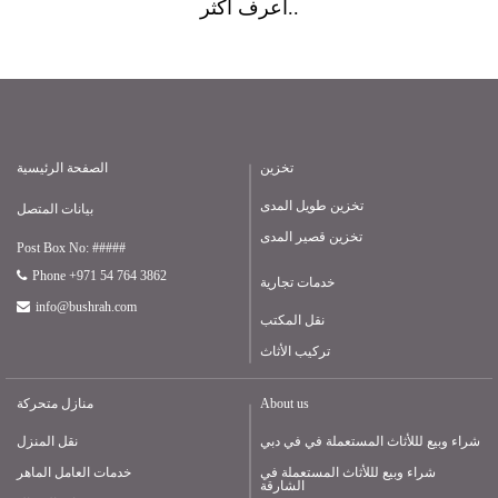
أعرف أكثر..
تخزين
الصفحة الرئيسية
تخزين طويل المدى
بيانات المتصل
تخزين قصير المدى
Post Box No: #####
Phone +971 54 764 3862
خدمات تجارية
info@bushrah.com
نقل المكتب
تركيب الأثاث
About us
منازل متحركة
شراء وبيع لللأثاث المستعملة في في دبي
نقل المنزل
شراء وبيع لللأثاث المستعملة في
خدمات العامل الماهر
الشارقة