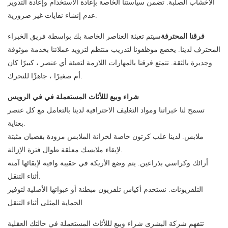
الأخشاب الصلبة. تضمن سياستنا الخاصة بإعادة الاستخدام وإعادة التدوير
عدم إنشاء نفايات غير ضرورية.
فرقنا المحترفة
سيتم تعبئة العناصر الخاصة بك بواسطة فريق الخبراء
المحترف لدينا. يخضع موظفونا لتدريب منتظم لتزويد عملائنا بخدمة موثوقة
وجديرة بالثقة. تتمتع فرقنا بالمهارات اللازمة لتعبئة أي عنصر ، كبيرًا كان
أم صغيرًا ، جاهزًا للتحرك.
شراء وبيع لللأثاث المستعملة في في الرويس
تسمح لنا خبراتنا ومواد التغليف الاحترافية لدينا بالتعامل مع كل عنصر
بعناية.
ملابس. لدينا علب كرتون خاصة لخزانة الملابس مزودة بقضبان مثبتة
لإبقاء ملابسك معلقة طوال فترة الإزالة.
أرائك وكراسي بذراعين. يتم وضع الأريكة في حقيبة واقية لإبقائها آمنة
أثناء التنقل.
التلفزيونات. نستخدم أكياس تلفزيون مبطنة أو عبواتها الأصلية لتوفير
الحماية المثلى أثناء التنقل
تتفهم شركة البشرى شراء وبيع لللأثاث المستعملة في حالتك العقلية