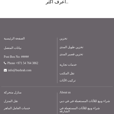
أعرف أكثر..
تخزين
الصفحة الرئيسية
تخزين طويل المدى
بيانات المتصل
تخزين قصير المدى
Post Box No: #####
Phone +971 54 764 3862
خدمات تجارية
info@bushrah.com
نقل المكتب
تركيب الأثاث
About us
منازل متحركة
شراء وبيع لللأثاث المستعملة في في دبي
نقل المنزل
شراء وبيع لللأثاث المستعملة في
خدمات العامل الماهر
الشارقة