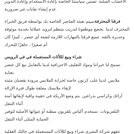
الأخشاب الصلبة. تضمن سياستنا الخاصة بإعادة الاستخدام وإعادة التدوير
عدم إنشاء نفايات غير ضرورية.
فرقنا المحترفة
سيتم تعبئة العناصر الخاصة بك بواسطة فريق الخبراء
المحترف لدينا. يخضع موظفونا لتدريب منتظم لتزويد عملائنا بخدمة موثوقة
وجديرة بالثقة. تتمتع فرقنا بالمهارات اللازمة لتعبئة أي عنصر ، كبيرًا كان
أم صغيرًا ، جاهزًا للتحرك.
شراء وبيع لللأثاث المستعملة في في الرويس
تسمح لنا خبراتنا ومواد التغليف الاحترافية لدينا بالتعامل مع كل عنصر
بعناية.
ملابس. لدينا علب كرتون خاصة لخزانة الملابس مزودة بقضبان مثبتة
لإبقاء ملابسك معلقة طوال فترة الإزالة.
أرائك وكراسي بذراعين. يتم وضع الأريكة في حقيبة واقية لإبقائها آمنة
أثناء التنقل.
التلفزيونات. نستخدم أكياس تلفزيون مبطنة أو عبواتها الأصلية لتوفير
الحماية المثلى أثناء التنقل
تتفهم شركة البشرى شراء وبيع لللأثاث المستعملة في حالتك العقلية