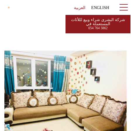
ENGLISH
العربية
شركة البشرى شراء وبيع لللأثاث
المستعملة في
054 764 3862