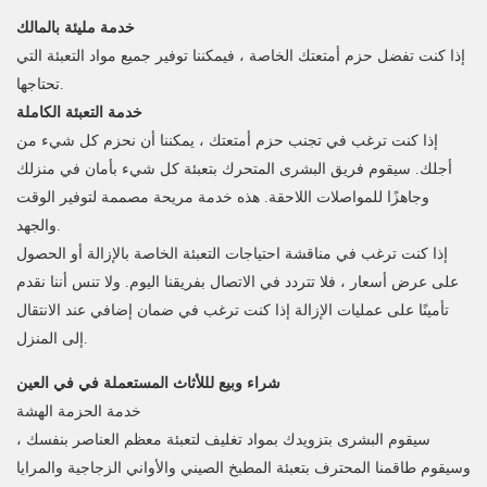
خدمة مليئة بالمالك
إذا كنت تفضل حزم أمتعتك الخاصة ، فيمكننا توفير جميع مواد التعبئة التي
تحتاجها.
خدمة التعبئة الكاملة
إذا كنت ترغب في تجنب حزم أمتعتك ، يمكننا أن نحزم كل شيء من
أجلك. سيقوم فريق البشرى المتحرك بتعبئة كل شيء بأمان في منزلك
وجاهزًا للمواصلات اللاحقة. هذه خدمة مريحة مصممة لتوفير الوقت
والجهد.
إذا كنت ترغب في مناقشة احتياجات التعبئة الخاصة بالإزالة أو الحصول
على عرض أسعار ، فلا تتردد في الاتصال بفريقنا اليوم. ولا تنس أننا نقدم
تأمينًا على عمليات الإزالة إذا كنت ترغب في ضمان إضافي عند الانتقال
إلى المنزل.
شراء وبيع لللأثاث المستعملة في في العين
خدمة الحزمة الهشة
سيقوم البشرى بتزويدك بمواد تغليف لتعبئة معظم العناصر بنفسك ،
وسيقوم طاقمنا المحترف بتعبئة المطبخ الصيني والأواني الزجاجية والمرايا