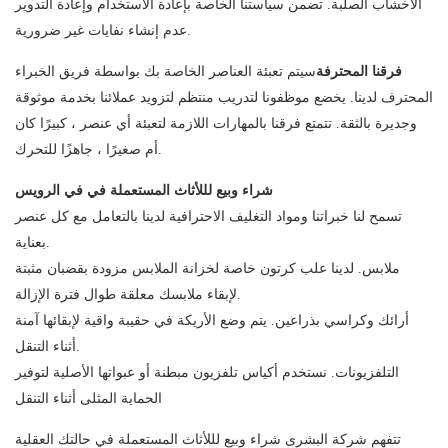
الأخشاب الصلبة. تضمن سياستنا الخاصة بإعادة الاستخدام وإعادة التدوير
عدم إنشاء نفايات غير ضرورية.
فرقنا المحترفة
سيتم تعبئة العناصر الخاصة بك بواسطة فريق الخبراء
المحترف لدينا. يخضع موظفونا لتدريب منتظم لتزويد عملائنا بخدمة موثوقة
وجديرة بالثقة. تتمتع فرقنا بالمهارات اللازمة لتعبئة أي عنصر ، كبيرًا كان
أم صغيرًا ، جاهزًا للتحرك.
شراء وبيع لللأثاث المستعملة في في الرويس
تسمح لنا خبراتنا ومواد التغليف الاحترافية لدينا بالتعامل مع كل عنصر
بعناية.
ملابس. لدينا علب كرتون خاصة لخزانة الملابس مزودة بقضبان مثبتة
لإبقاء ملابسك معلقة طوال فترة الإزالة.
أرائك وكراسي بذراعين. يتم وضع الأريكة في حقيبة واقية لإبقائها آمنة
أثناء التنقل.
التلفزيونات. نستخدم أكياس تلفزيون مبطنة أو عبواتها الأصلية لتوفير
الحماية المثلى أثناء التنقل
تتفهم شركة البشرى شراء وبيع لللأثاث المستعملة في حالتك العقلية