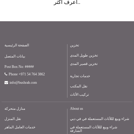
أعرف أكثر..
تخزين
الصفحة الرئيسية
تخزين طويل المدى
بيانات المتصل
تخزين قصير المدى
Post Box No: #####
Phone +971 54 764 3862
خدمات تجارية
info@bushrah.com
نقل المكتب
تركيب الأثاث
About us
منازل متحركة
شراء وبيع لللأثاث المستعملة في في دبي
نقل المنزل
شراء وبيع لللأثاث المستعملة في
خدمات العامل الماهر
الشارقة