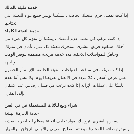
خدمة مليئة بالمالك
إذا كنت تفضل حزم أمتعتك الخاصة ، فيمكننا توفير جميع مواد التعبئة التي
تحتاجها.
خدمة التعبئة الكاملة
إذا كنت ترغب في تجنب حزم أمتعتك ، يمكننا أن نحزم كل شيء من
أجلك. سيقوم فريق البشرى المتحرك بتعبئة كل شيء بأمان في منزلك
وجاهزًا للمواصلات اللاحقة. هذه خدمة مريحة مصممة لتوفير الوقت
والجهد.
إذا كنت ترغب في مناقشة احتياجات التعبئة الخاصة بالإزالة أو الحصول
على عرض أسعار ، فلا تتردد في الاتصال بفريقنا اليوم. ولا تنس أننا نقدم
تأمينًا على عمليات الإزالة إذا كنت ترغب في ضمان إضافي عند الانتقال
إلى المنزل.
شراء وبيع لللأثاث المستعملة في في العين
خدمة الحزمة الهشة
سيقوم البشرى بتزويدك بمواد تغليف لتعبئة معظم العناصر بنفسك ،
وسيقوم طاقمنا المحترف بتعبئة المطبخ الصيني والأواني الزجاجية والمرايا