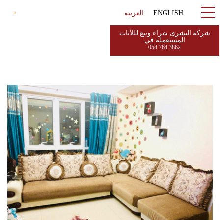
ENGLISH
العربية
شركة البشرى شراء وبيع لللأثاث
المستعملة في
054 764 3862