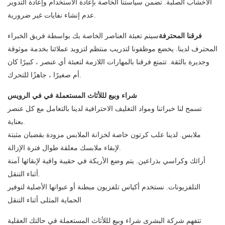
الأخشاب الصلبة. تضمن سياستنا الخاصة بإعادة الاستخدام وإعادة التدوير
عدم إنشاء نفايات غير ضرورية.
فرقنا المحترفة
سيتم تعبئة العناصر الخاصة بك بواسطة فريق الخبراء
المحترف لدينا. يخضع موظفونا لتدريب منتظم لتزويد عملائنا بخدمة موثوقة
وجديرة بالثقة. تتمتع فرقنا بالمهارات اللازمة لتعبئة أي عنصر ، كبيرًا كان
أم صغيرًا ، جاهزًا للتحرك.
شراء وبيع لللأثاث المستعملة في في الرويس
تسمح لنا خبراتنا ومواد التغليف الاحترافية لدينا بالتعامل مع كل عنصر
بعناية.
ملابس. لدينا علب كرتون خاصة لخزانة الملابس مزودة بقضبان مثبتة
لإبقاء ملابسك معلقة طوال فترة الإزالة.
أرائك وكراسي بذراعين. يتم وضع الأريكة في حقيبة واقية لإبقائها آمنة
أثناء التنقل.
التلفزيونات. نستخدم أكياس تلفزيون مبطنة أو عبواتها الأصلية لتوفير
الحماية المثلى أثناء التنقل
تتفهم شركة البشرى شراء وبيع لللأثاث المستعملة في حالتك العقلية