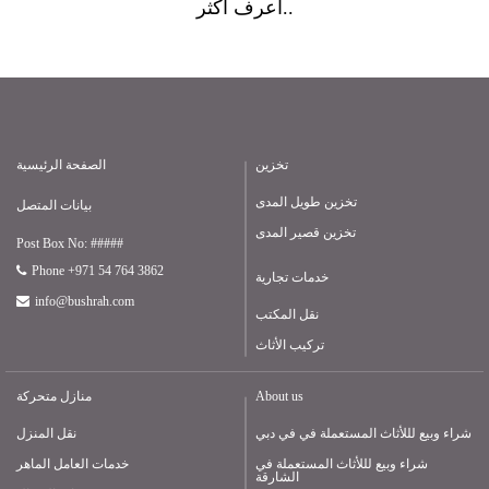
أعرف أكثر..
تخزين
الصفحة الرئيسية
تخزين طويل المدى
بيانات المتصل
تخزين قصير المدى
Post Box No: #####
Phone +971 54 764 3862
خدمات تجارية
info@bushrah.com
نقل المكتب
تركيب الأثاث
About us
منازل متحركة
شراء وبيع لللأثاث المستعملة في في دبي
نقل المنزل
شراء وبيع لللأثاث المستعملة في
خدمات العامل الماهر
الشارقة