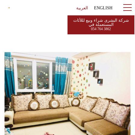
ENGLISH
العربية
شركة البشرى شراء وبيع لللأثاث
المستعملة في
054 764 3862