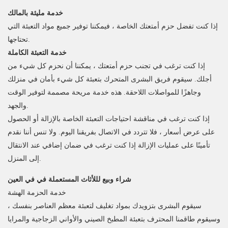
خدمة مليئة بالمالك
إذا كنت تفضل حزم أمتعتك الخاصة ، فيمكننا توفير جميع مواد التعبئة التي
تحتاجها.
خدمة التعبئة الكاملة
إذا كنت ترغب في تجنب حزم أمتعتك ، يمكننا أن نحزم كل شيء من
أجلك. سيقوم فريق البشرى المتحرك بتعبئة كل شيء بأمان في منزلك
وجاهزًا للمواصلات اللاحقة. هذه خدمة مريحة مصممة لتوفير الوقت
والجهد.
إذا كنت ترغب في مناقشة احتياجات التعبئة الخاصة بالإزالة أو الحصول
على عرض أسعار ، فلا تتردد في الاتصال بفريقنا اليوم. ولا تنس أننا نقدم
تأمينًا على عمليات الإزالة إذا كنت ترغب في ضمان إضافي عند الانتقال
إلى المنزل.
شراء وبيع لللأثاث المستعملة في في العين
خدمة الحزمة الهشة
سيقوم البشرى بتزويدك بمواد تغليف لتعبئة معظم العناصر بنفسك ،
وسيقوم طاقمنا المحترف بتعبئة المطبخ الصيني والأواني الزجاجية والمرايا