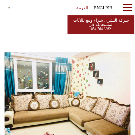
ENGLISH
العربية
شركة البشرى شراء وبيع لللأثاث
المستعملة في
054 764 3862