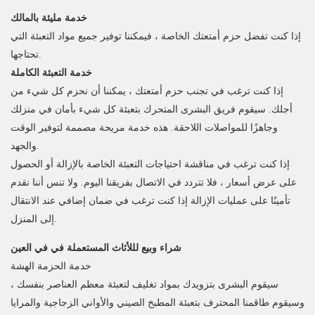
خدمة مليئة بالمالك
إذا كنت تفضل حزم أمتعتك الخاصة ، فيمكننا توفير جميع مواد التعبئة التي
تحتاجها.
خدمة التعبئة الكاملة
إذا كنت ترغب في تجنب حزم أمتعتك ، يمكننا أن نحزم كل شيء من
أجلك. سيقوم فريق البشرى المتحرك بتعبئة كل شيء بأمان في منزلك
وجاهزًا للمواصلات اللاحقة. هذه خدمة مريحة مصممة لتوفير الوقت
والجهد.
إذا كنت ترغب في مناقشة احتياجات التعبئة الخاصة بالإزالة أو الحصول
على عرض أسعار ، فلا تتردد في الاتصال بفريقنا اليوم. ولا تنس أننا نقدم
تأمينًا على عمليات الإزالة إذا كنت ترغب في ضمان إضافي عند الانتقال
إلى المنزل.
شراء وبيع لللأثاث المستعملة في في العين
خدمة الحزمة الهشة
سيقوم البشرى بتزويدك بمواد تغليف لتعبئة معظم العناصر بنفسك ،
وسيقوم طاقمنا المحترف بتعبئة المطبخ الصيني والأواني الزجاجية والمرايا