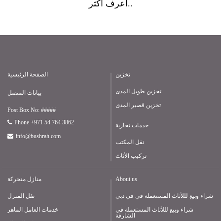
أعرف أكثر..
تخزين
الصفحة الرئيسية
تخزين طويل المدى
بيانات المتصل
تخزين قصير المدى
Post Box No: #####
Phone +971 54 764 3862
خدمات تجارية
info@bushrah.com
نقل المكتب
تركيب الأثاث
About us
منازل متحركة
شراء وبيع لللأثاث المستعملة في في دبي
نقل المنزل
شراء وبيع لللأثاث المستعملة في
خدمات العامل الماهر
الشارقة