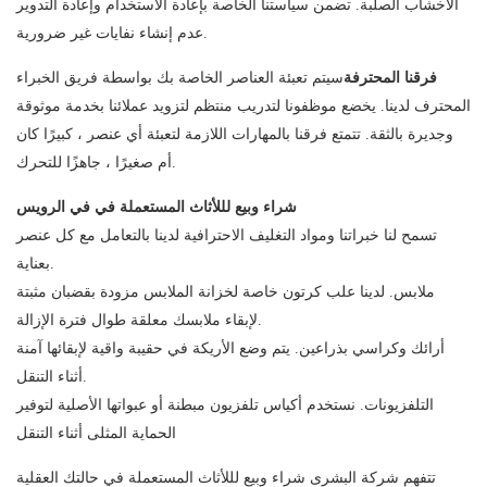
الأخشاب الصلبة. تضمن سياستنا الخاصة بإعادة الاستخدام وإعادة التدوير
عدم إنشاء نفايات غير ضرورية.
فرقنا المحترفة
سيتم تعبئة العناصر الخاصة بك بواسطة فريق الخبراء
المحترف لدينا. يخضع موظفونا لتدريب منتظم لتزويد عملائنا بخدمة موثوقة
وجديرة بالثقة. تتمتع فرقنا بالمهارات اللازمة لتعبئة أي عنصر ، كبيرًا كان
أم صغيرًا ، جاهزًا للتحرك.
شراء وبيع لللأثاث المستعملة في في الرويس
تسمح لنا خبراتنا ومواد التغليف الاحترافية لدينا بالتعامل مع كل عنصر
بعناية.
ملابس. لدينا علب كرتون خاصة لخزانة الملابس مزودة بقضبان مثبتة
لإبقاء ملابسك معلقة طوال فترة الإزالة.
أرائك وكراسي بذراعين. يتم وضع الأريكة في حقيبة واقية لإبقائها آمنة
أثناء التنقل.
التلفزيونات. نستخدم أكياس تلفزيون مبطنة أو عبواتها الأصلية لتوفير
الحماية المثلى أثناء التنقل
تتفهم شركة البشرى شراء وبيع لللأثاث المستعملة في حالتك العقلية