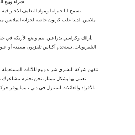
شراء وبيع ل
تسمح لنا خبراتنا ومواد التغليف الاحترافية لدينا بالتعامل مع كل عنصر بعناية.
ملابس. لدينا علب كرتون خاصة لخزانة الملابس مزو
أرائك وكراسي بذراعين. يتم وضع الأريكة في حقيبة واقية لإبقائها آمنة أثناء التنقل.
التلفزيونات. نستخدم أكياس تلفزيون مبطنة أو عبواته
تتفهم شركة البشرى شراء وبيع لللأثاث المستعملة ف
نعتني بها بشكل ممتاز. نحن نحترم مشاعرك و
الأفراد والعائلات للمنازل في دبي ، مما يوفر حركة سريعة وخالية من المتاعب في.