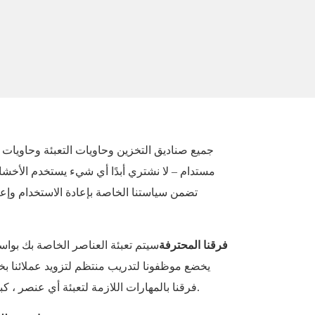
جميع صناديق التخزين وحاويات التعبئة وحاويات
مستدام – لا نشتري أبدًا أي شيء يستخدم الأخشاب
تضمن سياستنا الخاصة بإعادة الاستخدام وإعاد
فرقنا المحترفة
سيتم تعبئة العناصر الخاصة بك بواس
يخضع موظفونا لتدريب منتظم لتزويد عملائنا بخد
فرقنا بالمهارات اللازمة لتعبئة أي عنصر ، كبيرًا كان أم صغيرًا ، جاهزًا للتحرك.