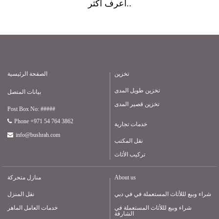
أعرف أكثر..
تخزين
الصفحة الرئيسية
تخزين طويل المدى
بيانات المتصل
تخزين قصير المدى
Post Box No: #####
Phone +971 54 764 3862
خدمات تجارية
info@bushrah.com
نقل المكتب
تركيب الأثاث
About us
منازل متحركة
شراء وبيع لللأثاث المستعملة في في دبي
نقل المنزل
شراء وبيع لللأثاث المستعملة في
خدمات العامل الماهر
الشارقة