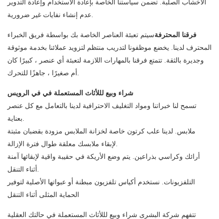
الأخشاب الصلبة. تضمن سياستنا الخاصة بإعادة الاستخدام وإعادة التدوير
عدم إنشاء نفايات غير ضرورية.
فرقنا المحترفة
سيتم تعبئة العناصر الخاصة بك بواسطة فريق الخبراء
المحترف لدينا. يخضع موظفونا لتدريب منتظم لتزويد عملائنا بخدمة موثوقة
وجديرة بالثقة. تتمتع فرقنا بالمهارات اللازمة لتعبئة أي عنصر ، كبيرًا كان
أم صغيرًا ، جاهزًا للتحرك.
شراء وبيع لللأثاث المستعملة في في الرويس
تسمح لنا خبراتنا ومواد التغليف الاحترافية لدينا بالتعامل مع كل عنصر
بعناية.
ملابس. لدينا علب كرتون خاصة لخزانة الملابس مزودة بقضبان مثبتة
لإبقاء ملابسك معلقة طوال فترة الإزالة.
أرائك وكراسي بذراعين. يتم وضع الأريكة في حقيبة واقية لإبقائها آمنة
أثناء التنقل.
التلفزيونات. نستخدم أكياس تلفزيون مبطنة أو عبواتها الأصلية لتوفير
الحماية المثلى أثناء التنقل
تتفهم شركة البشرى شراء وبيع لللأثاث المستعملة في حالتك العقلية