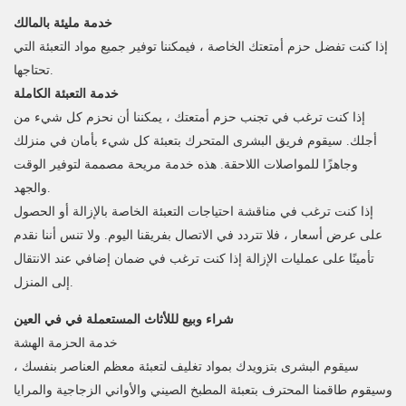
خدمة مليئة بالمالك
إذا كنت تفضل حزم أمتعتك الخاصة ، فيمكننا توفير جميع مواد التعبئة التي
تحتاجها.
خدمة التعبئة الكاملة
إذا كنت ترغب في تجنب حزم أمتعتك ، يمكننا أن نحزم كل شيء من
أجلك. سيقوم فريق البشرى المتحرك بتعبئة كل شيء بأمان في منزلك
وجاهزًا للمواصلات اللاحقة. هذه خدمة مريحة مصممة لتوفير الوقت
والجهد.
إذا كنت ترغب في مناقشة احتياجات التعبئة الخاصة بالإزالة أو الحصول
على عرض أسعار ، فلا تتردد في الاتصال بفريقنا اليوم. ولا تنس أننا نقدم
تأمينًا على عمليات الإزالة إذا كنت ترغب في ضمان إضافي عند الانتقال
إلى المنزل.
شراء وبيع لللأثاث المستعملة في في العين
خدمة الحزمة الهشة
سيقوم البشرى بتزويدك بمواد تغليف لتعبئة معظم العناصر بنفسك ،
وسيقوم طاقمنا المحترف بتعبئة المطبخ الصيني والأواني الزجاجية والمرايا