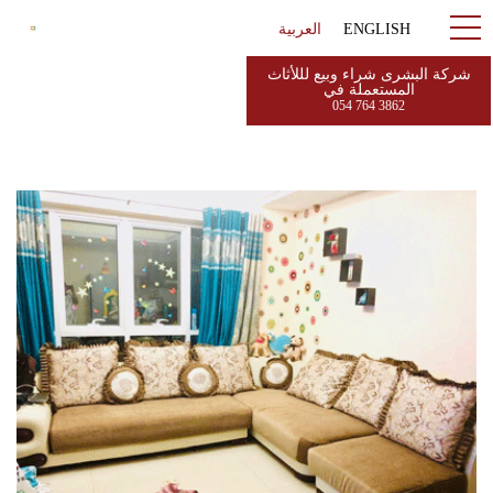
ENGLISH
العربية
شركة البشرى شراء وبيع لللأثاث
المستعملة في
054 764 3862