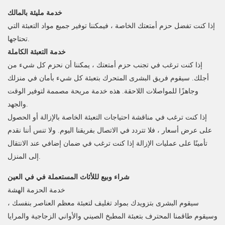
خدمة مليئة بالمالك
إذا كنت تفضل حزم أمتعتك الخاصة ، فيمكننا توفير جميع مواد التعبئة التي
تحتاجها.
خدمة التعبئة الكاملة
إذا كنت ترغب في تجنب حزم أمتعتك ، يمكننا أن نحزم كل شيء من
أجلك. سيقوم فريق البشرى المتحرك بتعبئة كل شيء بأمان في منزلك
وجاهزًا للمواصلات اللاحقة. هذه خدمة مريحة مصممة لتوفير الوقت
والجهد.
إذا كنت ترغب في مناقشة احتياجات التعبئة الخاصة بالإزالة أو الحصول
على عرض أسعار ، فلا تتردد في الاتصال بفريقنا اليوم. ولا تنس أننا نقدم
تأمينًا على عمليات الإزالة إذا كنت ترغب في ضمان إضافي عند الانتقال
إلى المنزل.
شراء وبيع لللأثاث المستعملة في في العين
خدمة الحزمة الهشة
سيقوم البشرى بتزويدك بمواد تغليف لتعبئة معظم العناصر بنفسك ،
وسيقوم طاقمنا المحترف بتعبئة المطبخ الصيني والأواني الزجاجية والمرايا