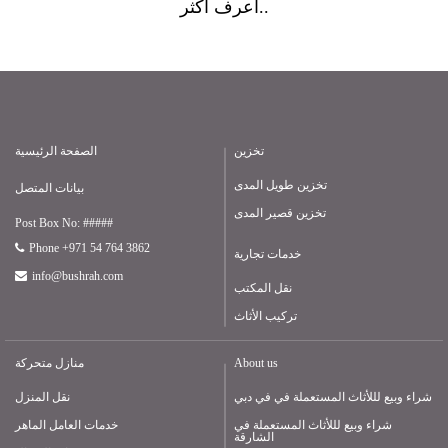
أعرف أكثر..
تخزين
الصفحة الرئيسية
تخزين طويل المدى
بيانات المتصل
تخزين قصير المدى
Post Box No: #####
Phone +971 54 764 3862
خدمات تجارية
info@bushrah.com
نقل المكتب
تركيب الأثاث
About us
منازل متحركة
شراء وبيع لللأثاث المستعملة في في دبي
نقل المنزل
شراء وبيع لللأثاث المستعملة في
خدمات العامل الماهر
الشارقة