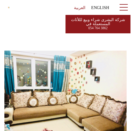
ENGLISH
العربية
شركة البشرى شراء وبيع لللأثاث
المستعملة في
054 764 3862