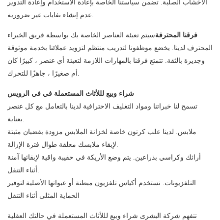
الأخشاب الصلبة. تضمن سياستنا الخاصة بإعادة الاستخدام وإعادة التدوير
عدم إنشاء نفايات غير ضرورية.
فرقنا المحترفة
سيتم تعبئة العناصر الخاصة بك بواسطة فريق الخبراء
المحترف لدينا. يخضع موظفونا لتدريب منتظم لتزويد عملائنا بخدمة موثوقة
وجديرة بالثقة. تتمتع فرقنا بالمهارات اللازمة لتعبئة أي عنصر ، كبيرًا كان
أم صغيرًا ، جاهزًا للتحرك.
شراء وبيع لللأثاث المستعملة في في الرويس
تسمح لنا خبراتنا ومواد التغليف الاحترافية لدينا بالتعامل مع كل عنصر
بعناية.
ملابس. لدينا علب كرتون خاصة لخزانة الملابس مزودة بقضبان مثبتة
لإبقاء ملابسك معلقة طوال فترة الإزالة.
أرائك وكراسي بذراعين. يتم وضع الأريكة في حقيبة واقية لإبقائها آمنة
أثناء التنقل.
التلفزيونات. نستخدم أكياس تلفزيون مبطنة أو عبواتها الأصلية لتوفير
الحماية المثلى أثناء التنقل
تتفهم شركة البشرى شراء وبيع لللأثاث المستعملة في حالتك العقلية