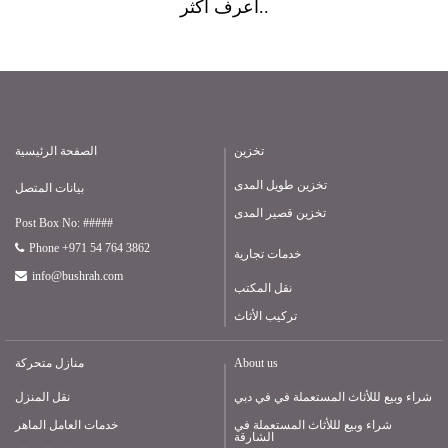
أعرف أكثر..
تخزين
الصفحة الرئيسية
تخزين طويل المدى
بيانات المتصل
تخزين قصير المدى
Post Box No: #####
Phone +971 54 764 3862
خدمات تجارية
info@bushrah.com
نقل المكتب
تركيب الأثاث
About us
منازل متحركة
شراء وبيع لللأثاث المستعملة في في دبي
نقل المنزل
شراء وبيع لللأثاث المستعملة في
خدمات العامل الماهر
الشارقة