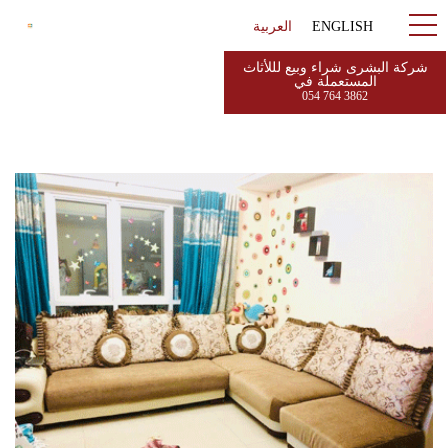
ENGLISH
العربية
شركة البشرى شراء وبيع لللأثاث
المستعملة في
054 764 3862