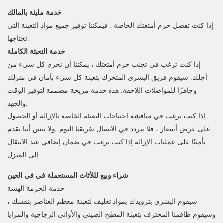
خدمة مليئة بالمالك
إذا كنت تفضل حزم أمتعتك الخاصة ، فيمكننا توفير جميع مواد التعبئة التي
تحتاجها.
خدمة التعبئة الكاملة
إذا كنت ترغب في تجنب حزم أمتعتك ، يمكننا أن نحزم كل شيء من
أجلك. سيقوم فريق البشرى المتحرك بتعبئة كل شيء بأمان في منزلك
وجاهزًا للمواصلات اللاحقة. هذه خدمة مريحة مصممة لتوفير الوقت
والجهد.
إذا كنت ترغب في مناقشة احتياجات التعبئة الخاصة بالإزالة أو الحصول
على عرض أسعار ، فلا تتردد في الاتصال بفريقنا اليوم. ولا تنس أننا نقدم
تأمينًا على عمليات الإزالة إذا كنت ترغب في ضمان إضافي عند الانتقال
إلى المنزل.
شراء وبيع لللأثاث المستعملة في في العين
خدمة الحزمة الهشة
سيقوم البشرى بتزويدك بمواد تغليف لتعبئة معظم العناصر بنفسك ،
وسيقوم طاقمنا المحترف بتعبئة المطبخ الصيني والأواني الزجاجية والمرايا