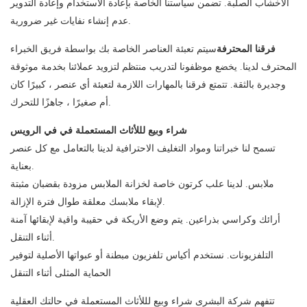
الأخشاب الصلبة. تضمن سياستنا الخاصة بإعادة الاستخدام وإعادة التدوير
عدم إنشاء نفايات غير ضرورية.
فرقنا المحترفة
سيتم تعبئة العناصر الخاصة بك بواسطة فريق الخبراء
المحترف لدينا. يخضع موظفونا لتدريب منتظم لتزويد عملائنا بخدمة موثوقة
وجديرة بالثقة. تتمتع فرقنا بالمهارات اللازمة لتعبئة أي عنصر ، كبيرًا كان
أم صغيرًا ، جاهزًا للتحرك.
شراء وبيع لللأثاث المستعملة في في الرويس
تسمح لنا خبراتنا ومواد التغليف الاحترافية لدينا بالتعامل مع كل عنصر
بعناية.
ملابس. لدينا علب كرتون خاصة لخزانة الملابس مزودة بقضبان مثبتة
لإبقاء ملابسك معلقة طوال فترة الإزالة.
أرائك وكراسي بذراعين. يتم وضع الأريكة في حقيبة واقية لإبقائها آمنة
أثناء التنقل.
التلفزيونات. نستخدم أكياس تلفزيون مبطنة أو عبواتها الأصلية لتوفير
الحماية المثلى أثناء التنقل
تتفهم شركة البشرى شراء وبيع لللأثاث المستعملة في حالتك العقلية