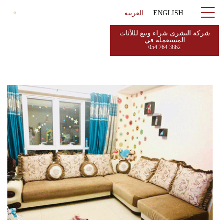
ENGLISH
العربية
شركة البشرى شراء وبيع لللأثاث
المستعملة في
054 764 3862