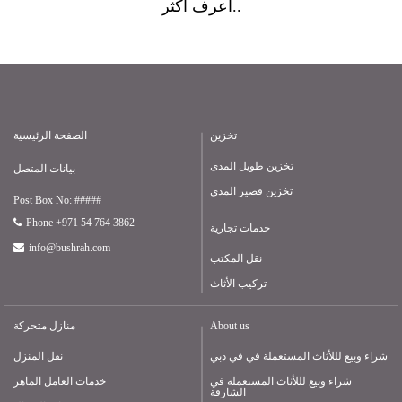
أعرف أكثر..
تخزين
الصفحة الرئيسية
تخزين طويل المدى
بيانات المتصل
تخزين قصير المدى
Post Box No: #####
Phone +971 54 764 3862
خدمات تجارية
info@bushrah.com
نقل المكتب
تركيب الأثاث
About us
منازل متحركة
شراء وبيع لللأثاث المستعملة في في دبي
نقل المنزل
شراء وبيع لللأثاث المستعملة في
خدمات العامل الماهر
الشارقة