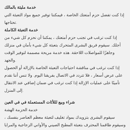
خدمة مليئة بالمالك
إذا كنت تفضل حزم أمتعتك الخاصة ، فيمكننا توفير جميع مواد التعبئة التي
تحتاجها.
خدمة التعبئة الكاملة
إذا كنت ترغب في تجنب حزم أمتعتك ، يمكننا أن نحزم كل شيء من
أجلك. سيقوم فريق البشرى المتحرك بتعبئة كل شيء بأمان في منزلك
وجاهزًا للمواصلات اللاحقة. هذه خدمة مريحة مصممة لتوفير الوقت
والجهد.
إذا كنت ترغب في مناقشة احتياجات التعبئة الخاصة بالإزالة أو الحصول
على عرض أسعار ، فلا تتردد في الاتصال بفريقنا اليوم. ولا تنس أننا نقدم
تأمينًا على عمليات الإزالة إذا كنت ترغب في ضمان إضافي عند الانتقال
إلى المنزل.
شراء وبيع لللأثاث المستعملة في في العين
خدمة الحزمة الهشة
سيقوم البشرى بتزويدك بمواد تغليف لتعبئة معظم العناصر بنفسك ،
وسيقوم طاقمنا المحترف بتعبئة المطبخ الصيني والأواني الزجاجية والمرايا