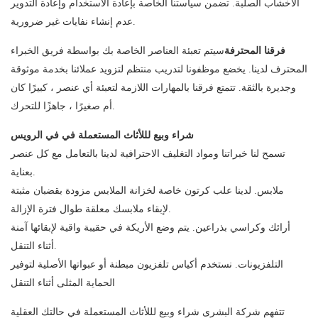
الأخشاب الصلبة. تضمن سياستنا الخاصة بإعادة الاستخدام وإعادة التدوير
عدم إنشاء نفايات غير ضرورية.
فرقنا المحترفة
سيتم تعبئة العناصر الخاصة بك بواسطة فريق الخبراء
المحترف لدينا. يخضع موظفونا لتدريب منتظم لتزويد عملائنا بخدمة موثوقة
وجديرة بالثقة. تتمتع فرقنا بالمهارات اللازمة لتعبئة أي عنصر ، كبيرًا كان
أم صغيرًا ، جاهزًا للتحرك.
شراء وبيع لللأثاث المستعملة في في الرويس
تسمح لنا خبراتنا ومواد التغليف الاحترافية لدينا بالتعامل مع كل عنصر
بعناية.
ملابس. لدينا علب كرتون خاصة لخزانة الملابس مزودة بقضبان مثبتة
لإبقاء ملابسك معلقة طوال فترة الإزالة.
أرائك وكراسي بذراعين. يتم وضع الأريكة في حقيبة واقية لإبقائها آمنة
أثناء التنقل.
التلفزيونات. نستخدم أكياس تلفزيون مبطنة أو عبواتها الأصلية لتوفير
الحماية المثلى أثناء التنقل
تتفهم شركة البشرى شراء وبيع لللأثاث المستعملة في حالتك العقلية