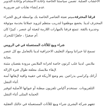
الأخشاب الصلبة. تضمن سياستنا الخاصة بإعادة الاستخدام وإعادة التدوير
عدم إنشاء نفايات غير ضرورية.
فرقنا المحترفة
سيتم تعبئة العناصر الخاصة بك بواسطة فريق الخبراء
المحترف لدينا. يخضع موظفونا لتدريب منتظم لتزويد عملائنا بخدمة موثوقة
وجديرة بالثقة. تتمتع فرقنا بالمهارات اللازمة لتعبئة أي عنصر ، كبيرًا كان
أم صغيرًا ، جاهزًا للتحرك.
شراء وبيع لللأثاث المستعملة في في الرويس
تسمح لنا خبراتنا ومواد التغليف الاحترافية لدينا بالتعامل مع كل عنصر
بعناية.
ملابس. لدينا علب كرتون خاصة لخزانة الملابس مزودة بقضبان مثبتة
لإبقاء ملابسك معلقة طوال فترة الإزالة.
أرائك وكراسي بذراعين. يتم وضع الأريكة في حقيبة واقية لإبقائها آمنة
أثناء التنقل.
التلفزيونات. نستخدم أكياس تلفزيون مبطنة أو عبواتها الأصلية لتوفير
الحماية المثلى أثناء التنقل
تتفهم شركة البشرى شراء وبيع لللأثاث المستعملة في حالتك العقلية