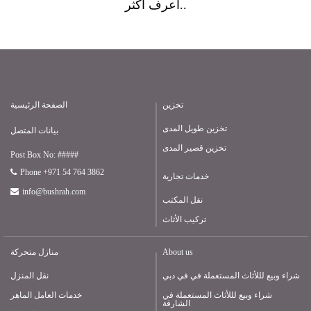
أعرف أكثر..
تخزين
الصفحة الرئيسية
تخزين طويل المدى
بيانات المتصل
تخزين قصير المدى
Post Box No: #####
Phone +971 54 764 3862
خدمات تجارية
info@bushrah.com
نقل المكتب
تركيب الأثاث
About us
منازل متحركة
شراء وبيع لللأثاث المستعملة في في دبي
نقل المنزل
شراء وبيع لللأثاث المستعملة في
خدمات العامل الماهر
الشارقة