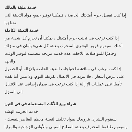
خدمة مليئة بالمالك
إذا كنت تفضل حزم أمتعتك الخاصة ، فيمكننا توفير جميع مواد التعبئة التي
تحتاجها.
خدمة التعبئة الكاملة
إذا كنت ترغب في تجنب حزم أمتعتك ، يمكننا أن نحزم كل شيء من
أجلك. سيقوم فريق البشرى المتحرك بتعبئة كل شيء بأمان في منزلك
وجاهزًا للمواصلات اللاحقة. هذه خدمة مريحة مصممة لتوفير الوقت
والجهد.
إذا كنت ترغب في مناقشة احتياجات التعبئة الخاصة بالإزالة أو الحصول
على عرض أسعار ، فلا تتردد في الاتصال بفريقنا اليوم. ولا تنس أننا نقدم
تأمينًا على عمليات الإزالة إذا كنت ترغب في ضمان إضافي عند الانتقال
إلى المنزل.
شراء وبيع لللأثاث المستعملة في في العين
خدمة الحزمة الهشة
سيقوم البشرى بتزويدك بمواد تغليف لتعبئة معظم العناصر بنفسك ،
وسيقوم طاقمنا المحترف بتعبئة المطبخ الصيني والأواني الزجاجية والمرايا