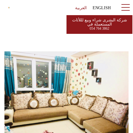
ENGLISH
العربية
شركة البشرى شراء وبيع لللأثاث
المستعملة في
054 764 3862