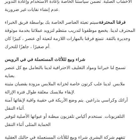
الأخشاب الصلبة. تضمن سياستنا الخاصة بإعادة الاستخدام وإعادة التدوير
عدم إنشاء نفايات غير ضرورية.
فرقنا المحترفة
سيتم تعبئة العناصر الخاصة بك بواسطة فريق الخبراء
المحترف لدينا. يخضع موظفونا لتدريب منتظم لتزويد عملائنا بخدمة موثوقة
وجديرة بالثقة. تتمتع فرقنا بالمهارات اللازمة لتعبئة أي عنصر ، كبيرًا كان
أم صغيرًا ، جاهزًا للتحرك.
شراء وبيع لللأثاث المستعملة في في الرويس
تسمح لنا خبراتنا ومواد التغليف الاحترافية لدينا بالتعامل مع كل عنصر
بعناية.
ملابس. لدينا علب كرتون خاصة لخزانة الملابس مزودة بقضبان مثبتة
لإبقاء ملابسك معلقة طوال فترة الإزالة.
أرائك وكراسي بذراعين. يتم وضع الأريكة في حقيبة واقية لإبقائها آمنة
أثناء التنقل.
التلفزيونات. نستخدم أكياس تلفزيون مبطنة أو عبواتها الأصلية لتوفير
الحماية المثلى أثناء التنقل
تتفهم شركة البشرى شراء وبيع لللأثاث المستعملة في حالتك العقلية