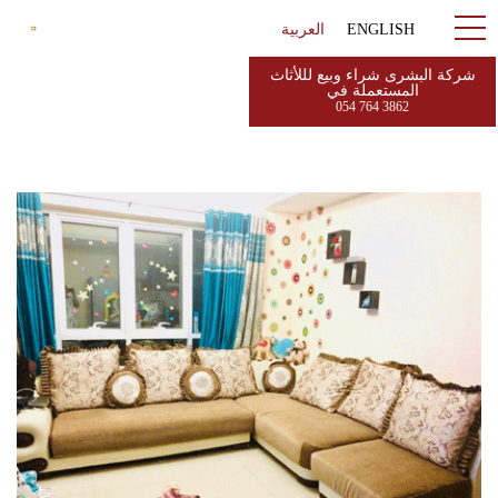
ENGLISH
العربية
شركة البشرى شراء وبيع لللأثاث
المستعملة في
054 764 3862