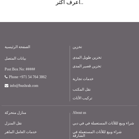
أعرف أكثر..
تخزين
الصفحة الرئيسية
تخزين طويل المدى
بيانات المتصل
تخزين قصير المدى
Post Box No: #####
Phone +971 54 764 3862
خدمات تجارية
info@bushrah.com
نقل المكتب
تركيب الأثاث
About us
منازل متحركة
شراء وبيع لللأثاث المستعملة في في دبي
نقل المنزل
شراء وبيع لللأثاث المستعملة في
خدمات العامل الماهر
الشارقة