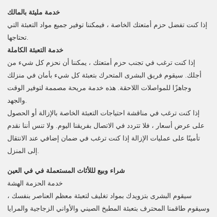
خدمة مليئة بالمالك
إذا كنت تفضل حزم أمتعتك الخاصة ، فيمكننا توفير جميع مواد التعبئة التي
تحتاجها.
خدمة التعبئة الكاملة
إذا كنت ترغب في تجنب حزم أمتعتك ، يمكننا أن نحزم كل شيء من
أجلك. سيقوم فريق البشرى المتحرك بتعبئة كل شيء بأمان في منزلك
وجاهزًا للمواصلات اللاحقة. هذه خدمة مريحة مصممة لتوفير الوقت
والجهد.
إذا كنت ترغب في مناقشة احتياجات التعبئة الخاصة بالإزالة أو الحصول
على عرض أسعار ، فلا تتردد في الاتصال بفريقنا اليوم. ولا تنس أننا نقدم
تأمينًا على عمليات الإزالة إذا كنت ترغب في ضمان إضافي عند الانتقال
إلى المنزل.
شراء وبيع لللأثاث المستعملة في في العين
خدمة الحزمة الهشة
سيقوم البشرى بتزويدك بمواد تغليف لتعبئة معظم العناصر بنفسك ،
وسيقوم طاقمنا المحترف بتعبئة المطبخ الصيني والأواني الزجاجية والمرايا