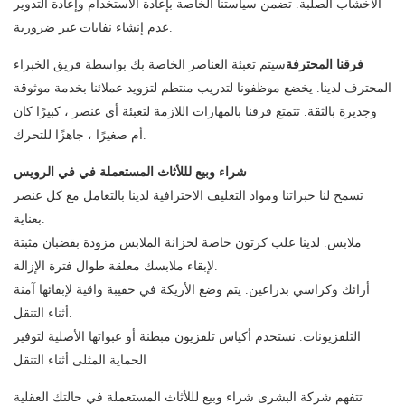
الأخشاب الصلبة. تضمن سياستنا الخاصة بإعادة الاستخدام وإعادة التدوير
عدم إنشاء نفايات غير ضرورية.
فرقنا المحترفة
سيتم تعبئة العناصر الخاصة بك بواسطة فريق الخبراء
المحترف لدينا. يخضع موظفونا لتدريب منتظم لتزويد عملائنا بخدمة موثوقة
وجديرة بالثقة. تتمتع فرقنا بالمهارات اللازمة لتعبئة أي عنصر ، كبيرًا كان
أم صغيرًا ، جاهزًا للتحرك.
شراء وبيع لللأثاث المستعملة في في الرويس
تسمح لنا خبراتنا ومواد التغليف الاحترافية لدينا بالتعامل مع كل عنصر
بعناية.
ملابس. لدينا علب كرتون خاصة لخزانة الملابس مزودة بقضبان مثبتة
لإبقاء ملابسك معلقة طوال فترة الإزالة.
أرائك وكراسي بذراعين. يتم وضع الأريكة في حقيبة واقية لإبقائها آمنة
أثناء التنقل.
التلفزيونات. نستخدم أكياس تلفزيون مبطنة أو عبواتها الأصلية لتوفير
الحماية المثلى أثناء التنقل
تتفهم شركة البشرى شراء وبيع لللأثاث المستعملة في حالتك العقلية