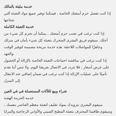
خدمة مليئة بالمالك
إذا كنت تفضل حزم أمتعتك الخاصة ، فيمكننا توفير جميع مواد التعبئة التي
تحتاجها.
خدمة التعبئة الكاملة
إذا كنت ترغب في تجنب حزم أمتعتك ، يمكننا أن نحزم كل شيء من
أجلك. سيقوم فريق البشرى المتحرك بتعبئة كل شيء بأمان في منزلك
وجاهزًا للمواصلات اللاحقة. هذه خدمة مريحة مصممة لتوفير الوقت
والجهد.
إذا كنت ترغب في مناقشة احتياجات التعبئة الخاصة بالإزالة أو الحصول
على عرض أسعار ، فلا تتردد في الاتصال بفريقنا اليوم. ولا تنس أننا نقدم
تأمينًا على عمليات الإزالة إذا كنت ترغب في ضمان إضافي عند الانتقال
إلى المنزل.
شراء وبيع لللأثاث المستعملة في في العين
خدمة الحزمة الهشة
سيقوم البشرى بتزويدك بمواد تغليف لتعبئة معظم العناصر بنفسك ،
وسيقوم طاقمنا المحترف بتعبئة المطبخ الصيني والأواني الزجاجية والمرايا