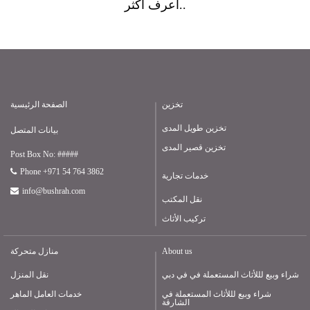
أعرف أكثر..
تخزين
الصفحة الرئيسية
تخزين طويل المدى
بيانات المتصل
تخزين قصير المدى
Post Box No: #####
Phone +971 54 764 3862
خدمات تجارية
info@bushrah.com
نقل المكتب
تركيب الأثاث
About us
منازل متحركة
شراء وبيع لللأثاث المستعملة في في دبي
نقل المنزل
شراء وبيع لللأثاث المستعملة في
خدمات العامل الماهر
الشارقة