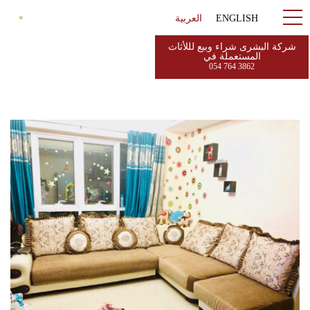
ENGLISH
العربية
شركة البشرى شراء وبيع لللأثاث
المستعملة في
054 764 3862