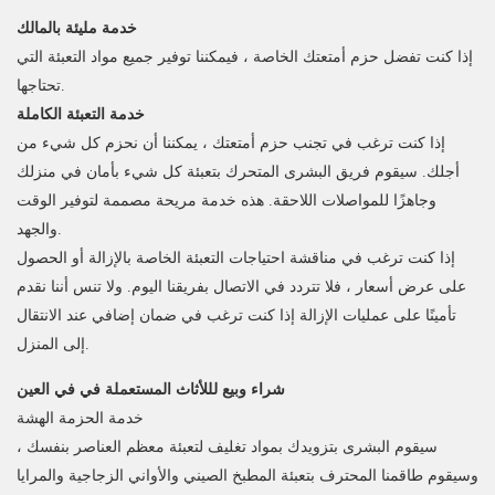
خدمة مليئة بالمالك
إذا كنت تفضل حزم أمتعتك الخاصة ، فيمكننا توفير جميع مواد التعبئة التي
تحتاجها.
خدمة التعبئة الكاملة
إذا كنت ترغب في تجنب حزم أمتعتك ، يمكننا أن نحزم كل شيء من
أجلك. سيقوم فريق البشرى المتحرك بتعبئة كل شيء بأمان في منزلك
وجاهزًا للمواصلات اللاحقة. هذه خدمة مريحة مصممة لتوفير الوقت
والجهد.
إذا كنت ترغب في مناقشة احتياجات التعبئة الخاصة بالإزالة أو الحصول
على عرض أسعار ، فلا تتردد في الاتصال بفريقنا اليوم. ولا تنس أننا نقدم
تأمينًا على عمليات الإزالة إذا كنت ترغب في ضمان إضافي عند الانتقال
إلى المنزل.
شراء وبيع لللأثاث المستعملة في في العين
خدمة الحزمة الهشة
سيقوم البشرى بتزويدك بمواد تغليف لتعبئة معظم العناصر بنفسك ،
وسيقوم طاقمنا المحترف بتعبئة المطبخ الصيني والأواني الزجاجية والمرايا