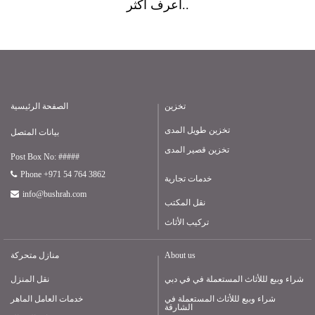
أعرف أكثر..
تخزين
الصفحة الرئيسية
تخزين طويل المدى
بيانات المتصل
تخزين قصير المدى
Post Box No: #####
Phone +971 54 764 3862
خدمات تجارية
info@bushrah.com
نقل المكتب
تركيب الأثاث
About us
منازل متحركة
شراء وبيع لللأثاث المستعملة في في دبي
نقل المنزل
شراء وبيع لللأثاث المستعملة في
خدمات العامل الماهر
الشارقة