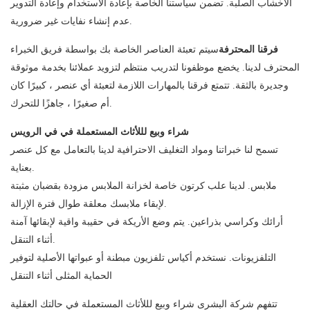
الأخشاب الصلبة. تضمن سياستنا الخاصة بإعادة الاستخدام وإعادة التدوير
عدم إنشاء نفايات غير ضرورية.
فرقنا المحترفة
سيتم تعبئة العناصر الخاصة بك بواسطة فريق الخبراء
المحترف لدينا. يخضع موظفونا لتدريب منتظم لتزويد عملائنا بخدمة موثوقة
وجديرة بالثقة. تتمتع فرقنا بالمهارات اللازمة لتعبئة أي عنصر ، كبيرًا كان
أم صغيرًا ، جاهزًا للتحرك.
شراء وبيع لللأثاث المستعملة في في الرويس
تسمح لنا خبراتنا ومواد التغليف الاحترافية لدينا بالتعامل مع كل عنصر
بعناية.
ملابس. لدينا علب كرتون خاصة لخزانة الملابس مزودة بقضبان مثبتة
لإبقاء ملابسك معلقة طوال فترة الإزالة.
أرائك وكراسي بذراعين. يتم وضع الأريكة في حقيبة واقية لإبقائها آمنة
أثناء التنقل.
التلفزيونات. نستخدم أكياس تلفزيون مبطنة أو عبواتها الأصلية لتوفير
الحماية المثلى أثناء التنقل
تتفهم شركة البشرى شراء وبيع لللأثاث المستعملة في حالتك العقلية