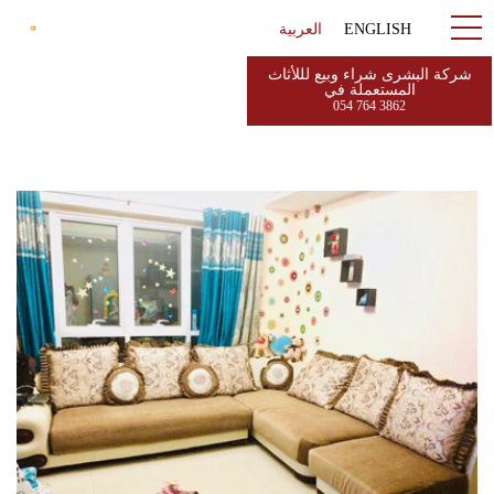
ENGLISH
العربية
شركة البشرى شراء وبيع لللأثاث
المستعملة في
054 764 3862